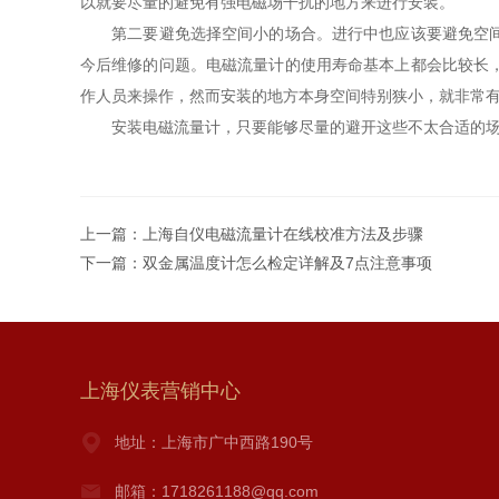
以就要尽量的避免有强电磁场干扰的地方来进行安装。
第二要避免选择空间小的场合。进行中也应该要避免空间太
今后维修的问题。电磁流量计的使用寿命基本上都会比较长
作人员来操作，然而安装的地方本身空间特别狭小，就非常
安装电磁流量计，只要能够尽量的避开这些不太合适的场合
上一篇：
上海自仪电磁流量计在线校准方法及步骤
下一篇：
双金属温度计怎么检定详解及7点注意事项
上海仪表营销中心
地址：上海市广中西路190号
邮箱：1718261188@qq.com