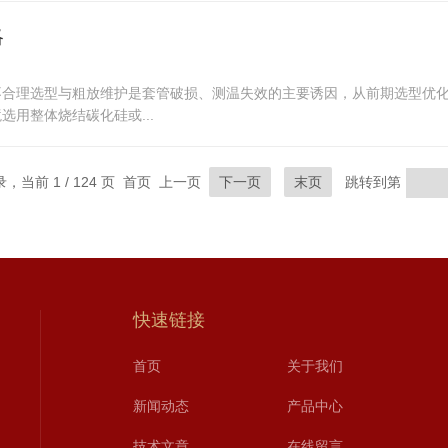
略
不合理选型与粗放维护是套管破损、测温失效的主要诱因，从前期选型优
用整体烧结碳化硅或...
录，当前 1 / 124 页 首页 上一页
下一页
末页
跳转到第
快速链接
首页
关于我们
新闻动态
产品中心
技术文章
在线留言