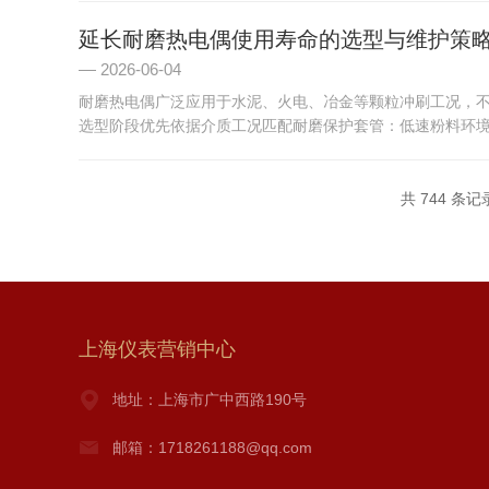
延长耐磨热电偶使用寿命的选型与维护策
2026-06-04
耐磨热电偶广泛应用于水泥、火电、冶金等颗粒冲刷工况，
选型阶段优先依据介质工况匹配耐磨保护套管：低速粉料环境选
共 744 条记
上海仪表营销中心
地址：上海市广中西路190号
邮箱：1718261188@qq.com