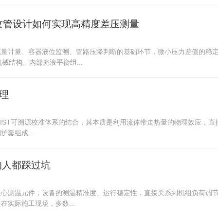
波纹管设计如何实现高精度差压测量
流量计量、容器液位监测、管路压降判断的基础环节，微小压力差值的稳
械结构、内部充液平衡组...
原理
NIST可溯源校准体系的结合，其本质是利用流体带走热量的物理效应，直
套组成...
的人都踩过坑
核心测温元件，设备的测温精准度、运行稳定性，直接关系到机组负荷调
实际施工现场，多数...