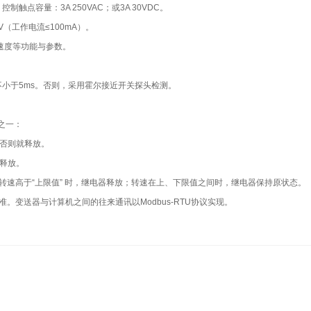
容量：3A 250VAC；或3A 30VDC。
 V（工作电流≤100mA）。
速度等功能与参数。
于5ms。否则，采用霍尔接近开关探头检测。
之一：
否则就释放。
释放。
速高于“上限值” 时，继电器释放；转速在上、下限值之间时，继电器保持原状态。
。变送器与计算机之间的往来通讯以Modbus-RTU协议实现。