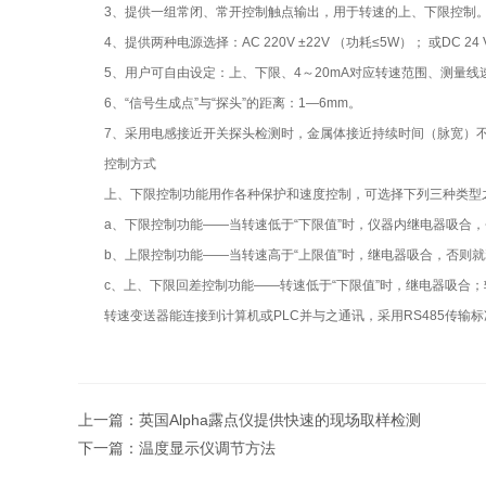
3、提供一组常闭、常开控制触点输出，用于转速的上、下限控制。控制触点
4、提供两种电源选择：AC 220V ±22V （功耗≤5W）； 或DC 24
5、用户可自由设定：上、下限、4～20mA对应转速范围、测量线
6、“信号生成点”与“探头”的距离：1—6mm。
7、采用电感接近开关探头检测时，金属体接近持续时间（脉宽）不小
控制方式
上、下限控制功能用作各种保护和速度控制，可选择下列三种类型
a、下限控制功能——当转速低于“下限值”时，仪器内继电器吸合，
b、上限控制功能——当转速高于“上限值”时，继电器吸合，否则就
c、上、下限回差控制功能——转速低于“下限值”时，继电器吸合；转
转速变送器能连接到计算机或PLC并与之通讯，采用RS485传输标准
上一篇：
英国Alpha露点仪提供快速的现场取样检测
下一篇：
温度显示仪调节方法