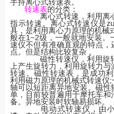
手持离心式转速表。
转速表
的分类；
离心式转速，利用离心
指示转速。离心式转速仪是zu
具，是利用离心力原理的机械
般在
1~2
级，一般就地安装。
速仪不但有准确直观的特点，
点。但是结构比较复杂 。
磁性转速仪，利用旋转
上产生旋转力，利用旋转力与
转速。磁性转速表，是成功利
利用磁力原理的机械式转速仪
;
轴可以短距离异地安装。磁性
单，目前较普遍用于摩托车和
备。异地安装时软轴易损坏。
电动式转速仪，由小