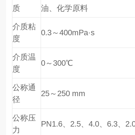
质
油、化学原料
介质粘
0.3
～400mPa·s
度
介质温
0
～300℃
度
公称通
25
～250 mm
径
公称压
PN1.6
、2.5、4.0、6.3、2.
力