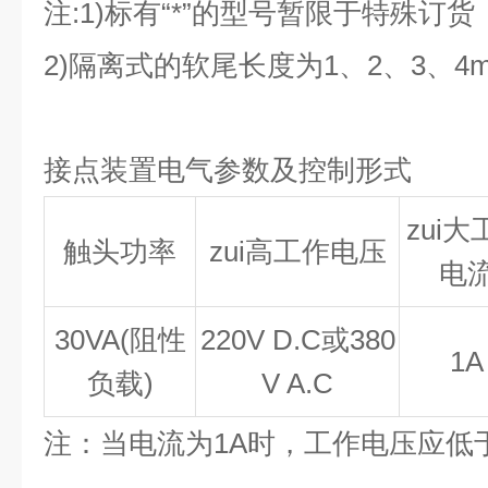
注:1)标有“*”的型号暂限于特殊订货
2)隔离式的软尾长度为1、2、3、4
接点装置电气参数及控制形式
zui大
触头功率
zui高工作电压
电
30VA(
阻性
220V D.C
或380
1A
负载)
V A.C
注：当电流为1A时，工作电压应低于