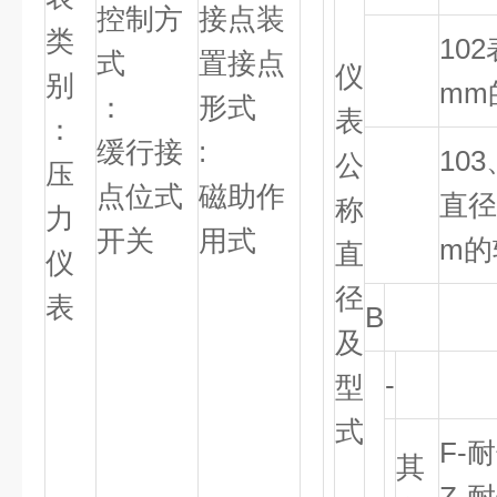
控制方
接点装
类
102
式
置接点
仪
别
mm
：
形式
表
：
缓行接
:
103
公
压
点位式
磁助作
直径
称
力
开关
用式
m的
直
仪
径
表
B
及
-
型
式
F-
耐
其