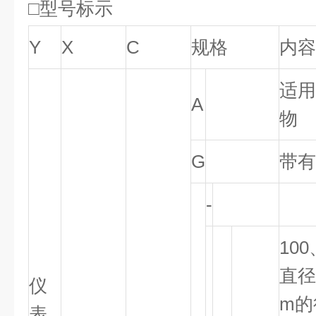
□型号标示
Y
X
C
规格
内容
适用
A
物
G
带有
-
100
直径
仪
m的
表