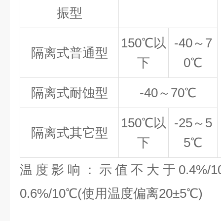
振型
150℃
以
-40
～7
隔离式普通型
下
0℃
隔离式耐蚀型
-40
～70℃
150℃
以
-25
～5
隔离式其它型
下
5℃
温度影响：示值不大于0.4%/
0.6%/10℃(使用温度偏离20±5℃)