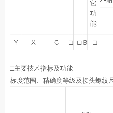
Z-
它
功
能
Y
X
C
□
-
□
B
-
□
□主要技术指标及功能
标度范围、精确度等级及接头螺纹