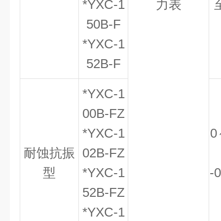
*YXC-1
力表
50B-F
*YXC-1
52B-F
*YXC-1
00B-FZ
*YXC-1
0
耐蚀抗振
02B-FZ
型
*YXC-1
-
52B-FZ
*YXC-1