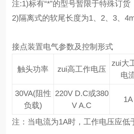
注:1)标有“*”的型号暂限于特殊订货
2)隔离式的软尾长度为1、2、3、4
接点装置电气参数及控制形式
zui大
触头功率
zui高工作电压
电
30VA(
阻性
220V D.C
或380
1A
负载)
V A.C
注：当电流为1A时，工作电压应低于