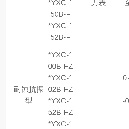
*YXC-1
力表
50B-F
*YXC-1
52B-F
*YXC-1
00B-FZ
*YXC-1
0
耐蚀抗振
02B-FZ
型
*YXC-1
-
52B-FZ
*YXC-1