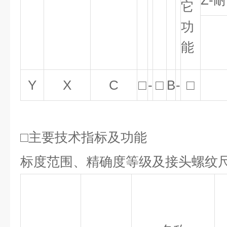
Z-
它
功
能
Y
X
C
□
-
□
B
-
□
□主要技术指标及功能
标度范围、精确度等级及接头螺纹