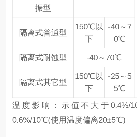
振型
150℃
以
-40
～7
隔离式普通型
下
0℃
隔离式耐蚀型
-40
～70℃
150℃
以
-25
～5
隔离式其它型
下
5℃
温度影响：示值不大于0.4%/
0.6%/10℃(使用温度偏离20±5℃)