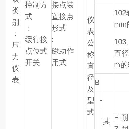
控制方
接点装
类
102
式
置接点
仪
别
mm
：
形式
表
：
缓行接
:
103
公
压
点位式
磁助作
直径
称
力
开关
用式
m的
直
仪
径
表
B
及
-
型
式
F-
耐
其