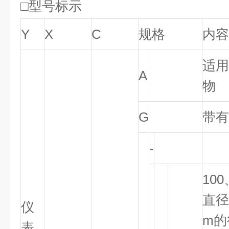
□型号标示
Y
X
C
规格
内容
适用
A
物
G
带有
-
100
直径
仪
m的
表