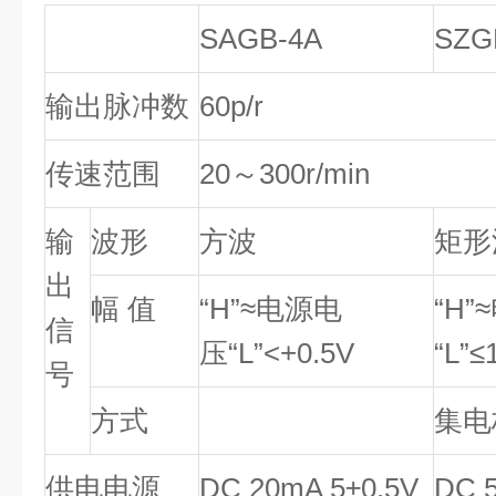
SAGB-4A
SZG
输出脉冲数
60p/r
传速范围
20
～300r/min
输
波形
方波
矩形
出
幅 值
“H”≈
电源电
“H”≈
信
压“L”<+0.5V
“L”≤
号
方式
集电
供电电源
DC 20mA 5±0.5V
DC 