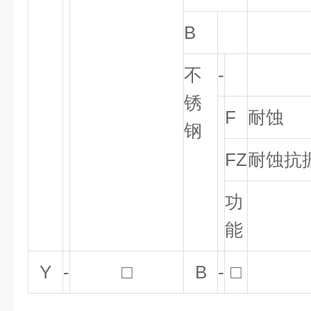
B
不
-
锈
F
耐蚀
钢
FZ
耐蚀抗
功
能
Y
-
□
B
-
□