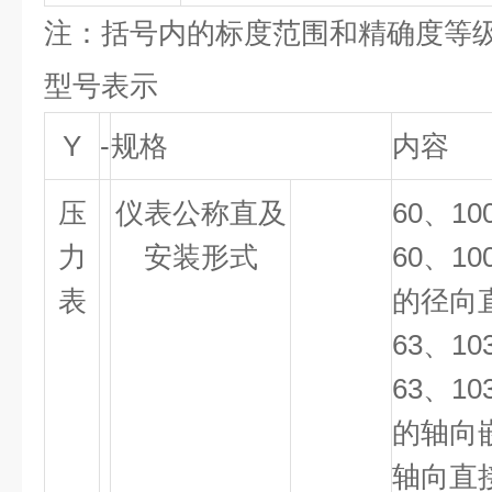
注：括号内的标度范围和精确度等
型号表示
Y
-
规格
内容
压
仪表公称直及
60
、
10
力
安装形式
60
、
10
表
的径向
63
、
10
63
、
10
的轴向
轴向直