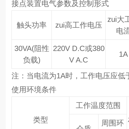
接点装置电气参数及控制形式
zui大
触头功率
zui高工作电压
电
30VA(
阻性
220V D.C
或380
1A
负载)
V A.C
注：当电流为1A时，工作电压应低于
使用环境条件
工作温度范围
类型
周围环
介质