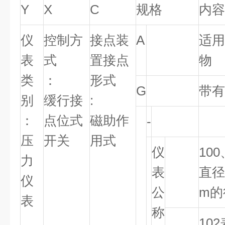
Y
X
C
规格
内容
仪
控制方
接点装
A
适用
表
式
置接点
物
类
：
形式
G
带有
别
缓行接
:
：
点位式
磁助作
-
压
开关
用式
仪
100
力
表
直径
仪
公
m的
表
称
102