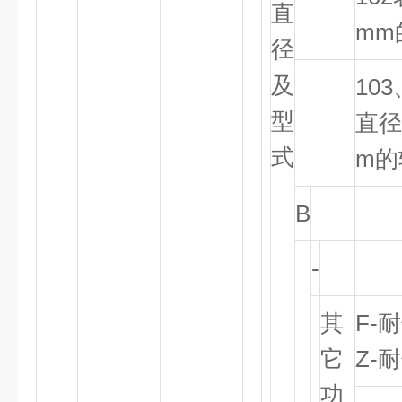
直
mm
径
及
103
型
直径
式
m的
B
-
其
F-
耐
它
Z-
功