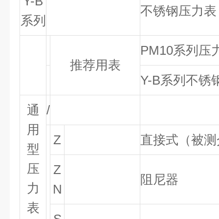
Y-B
不锈钢压力表
系列
PM10
系列压
推荐用表
Y-B
系列不锈
通
/
用
Z
直接式（被测
型
压
Z
阻尼器
力
N
表