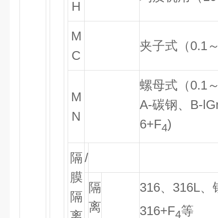
H
M
夹子式（
0.1
C
螺母式（
0.1
M
A-
碳钢、
B-lG
N
6+F
)
4
隔
/
膜
隔
316
、
316L
、
隔
离
316+F
等
4
离