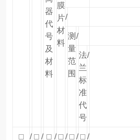
膜
器
/
片
代
材
测
/
号
料
量
及
法
/
范
材
兰
围
料
标
准
代
号
□
/
□
/
□
/
□
/
□
/
□
/