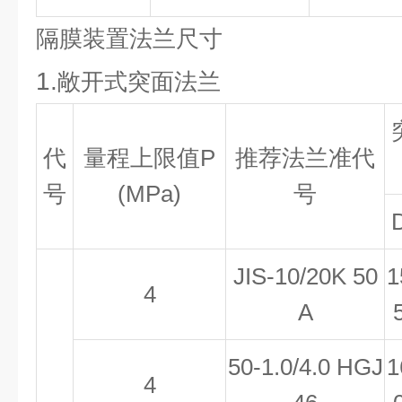
隔膜装置法兰尺寸
1.
敞开式突面法兰
代
量程上限值
P
推荐法兰准代
号
(MPa)
号
JIS-10/20K 50
1
4
A
50-1.0/4.0 HGJ
1
4