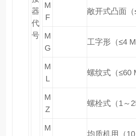
M
器
敞开式凸面（
F
代
号
M
工字形（≤
4 M
G
M
螺纹式（≤
60 
L
M
螺栓式（
1
～
2
Z
M
均质机用（
10