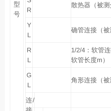
S
型
散热器（被测
R
号
Y
确管连接（被
L
R
1/2/4
：软管连
L
软管长度
m
）
G
角形连接（被
L
连
/
接