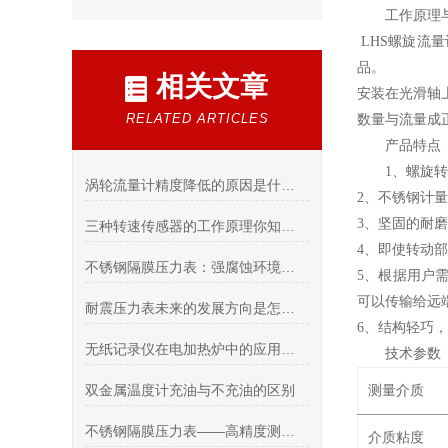
工作原理
LHS
螺旋流量
品。
相关文章
安装在光滑轴
RELATED ARTICLES
数量与流量成
产品特点
1
、螺旋转
涡轮流量计精度降低的原因是什么呢？
2、不锈钢计
3、坚固的耐
三种转速传感器的工作原理你知道哪一种
4、即使转动
不锈钢隔膜压力表：强腐蚀环境下的准确测压解决方案
5、根据用户
可以传输给远
耐震压力表未来的发展方向是怎样的呢？
6、结构轻巧
无纸记录仪在电加热炉中的应用和功能
技术参数
双金属温度计充油与不充油的区别
测量介质
不锈钢隔膜压力表——高精度测量与坚固耐用的结合
介质粘度