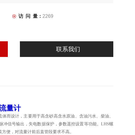
访 问 量：
2269
联系我们
旋流量计
流体而设计，主要用于高含砂高含水原油、含油污水、柴油、
脉冲信号输出，失电数据保护，参数遥控设置等功能。LHS螺
装方便，对流量计前后直管段要求不高。