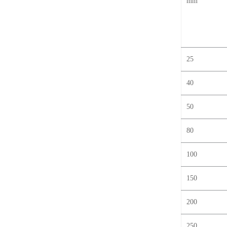
mm
25
40
50
80
100
150
200
250