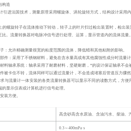
与构造
计引进法国技术，测量原理采用螺旋体、涡轮旋转方式，结构设计采用内
上的螺旋转子在流体推动下转动，转子上的叶片扫过检出装置时，检出装
正比。流量转换器对电脉冲信号进行处理、运算，显示管道内的流体流量
子：允许精确测量很宽的粘度范围的流体，降低蜡和其他粘附的影响。
量部件：采用了不锈钢材料，避免在含水量高或有其他腐蚀性成分时流量
磨材料轴承系统：轴承采用了耐磨材料，坚硬耐磨，*的设计保证轴承不会
部件被卡住不转，流体同样可以通过流量计，不会造成堵塞后管道压力骤
需求与流量计一体安装的各类流量转换器可以显示不同的读数方式，方便
端的显示仪表或计算机进行信号处理。
，安装方便。
高含砂高含水原油、含油污水、柴油、
0.3
～400mPa·s