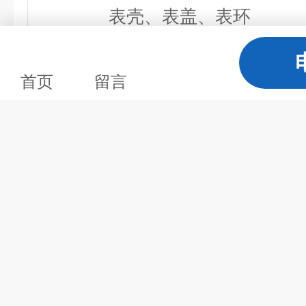
表壳、表盖、表环
规格尺寸
首页
留言
型号
H
h
YE-100B
90
18
YE-150B
120
18.5
: