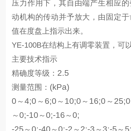
压力作用下，其自由端产生相应的
动机构的传动并予放大，由固定于
值在度盘上指示出来。
YE-100B
在结构上有调零装置，可
主要技术指示
2.5
精确度等级：
(kPa)
测量范围：
0
4;0
6;0
10;0
16;0
25;0
～
～
～
～
～
0;-10
0;-16
0;
～
～
～
-25
0;-40
0;-2
2;-3
3;-5
5
～
～
～
～
～