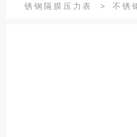
锈钢隔膜压力表
> 不锈钢
100AZ/Z/MF（B）/316L上仪四