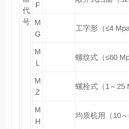
F
代
号
M
工字形（≤
4 Mp
G
M
螺纹式（≤
60 M
L
M
螺栓式（
1
～
25
Z
M
均质机用（
10
～
H