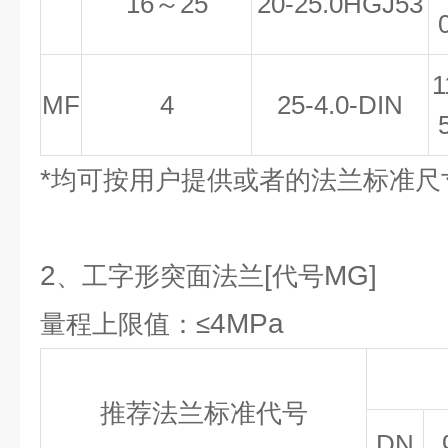
16
～25
20-25.0HGJ53
1
MF
4
25-4.0-DIN
*
均可按用户提供或者的法兰标准尺
2
[
MG]
、工字形突面法兰
代号
4MPa
量程上限值：≤
推荐法兰标准代号
DN