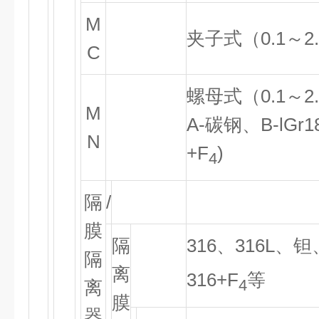
M
夹子式（
0.1
～
2
C
螺母式（
0.1
～
2
M
A-
碳钢、
B-lGr1
N
+F
)
4
隔
/
膜
隔
316
、
316L
、钽
隔
离
316+F
等
4
离
膜
器