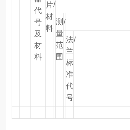
/
片
代
材
测
/
号
料
量
及
法
/
范
材
兰
围
料
标
准
代
号