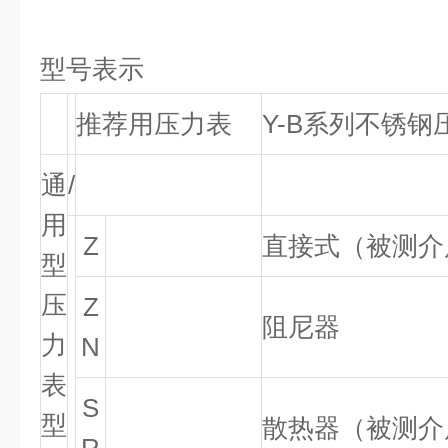
型号表示
推荐用压力表
Y-B
系列不锈钢
通
/
用
Z
直接式（被测介
型
压
Z
阻尼器
力
N
表
S
型
散热器（被测介