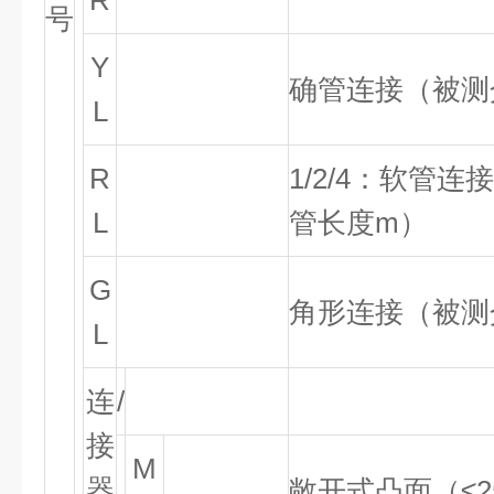
R
号
Y
确管连接（被测
L
R
1/2/4
：软管连接
L
管长度
m
）
G
角形连接（被测
L
连
/
接
M
器
敞开式凸面（≤
2