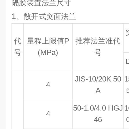
隔膜装置法兰尺寸
1
、敞开式突面法兰
代
量程上限值
P
推荐法兰准代
号
(MPa)
号
JIS-10/20K 50
1
4
A
50-1.0/4.0 HGJ
1
4
46