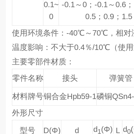
0.1~
-0.1
～
0
；
-0.1
～
0.6
；
0
0.5
；
0.9
；
1.5
使用环境条件：-40℃～70℃，相对
温度影响：不大于0.4％/10℃（使用
主要零部件材质：
零件名称
接头
弹簧管
材料牌号
铜合金Hpb59-1
磷铜QSn4-
外形尺寸
d
(
Φ)
d
(
型号
D(Φ)
d
L
1
0