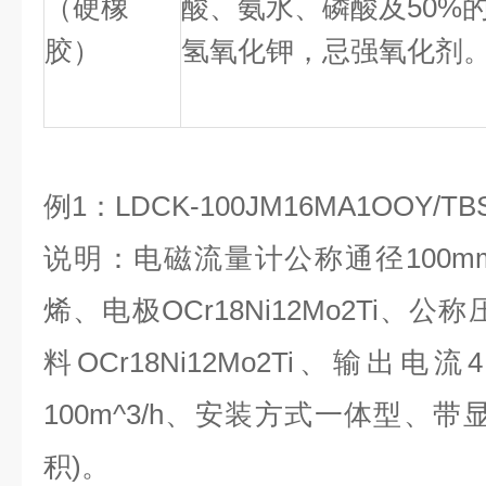
（硬橡
酸、氨水、磷酸及50%
胶）
氢氧化钾，忌强氧化剂
例1：LDCK-100JM16MA1OOY/TB
说明：电磁流量计公称通径100
烯、电极OCr18Ni12Mo2Ti、公
料OCr18Ni12Mo2Ti、输出电流
100m^3/h、安装方式一体型、
积)。