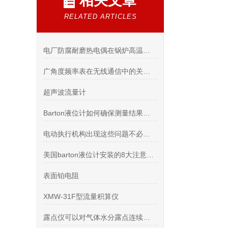
相关文章
RELATED ARTICLES
电厂防腐耐磨热电偶在锅炉高温烟气测温中的长期稳定应用
广角度频率表在无线通信中的关键作用
超声波流量计
Barton液位计如何确保测量结果的准确性和长期稳定性
电动执行机构出现这些问题不必在害怕
美国barton液位计安装的8大注意事项
表面铂电阻
XMW-31F型流量积算仪
露点仪可以对气体水分露点连续监测