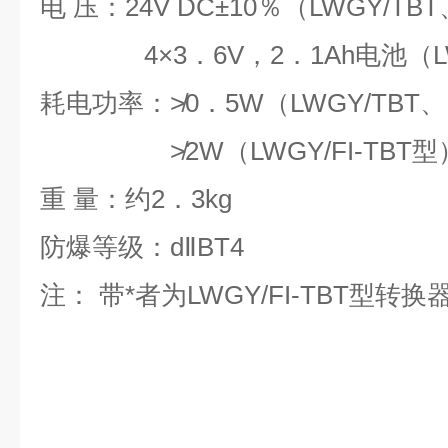
电 压：24V DC±10％（LWGY/TBT
4×3．6V，2．1Ah电池（LWG
耗电功率：
≯
0
．5W（LWGY/TBT、
≯
2W（LWGY/FI-TBT
型
重 量：约2．3kg
防爆等级：d
Ⅱ
BT4
注： 带*者为LWGY/FI-TBT型转