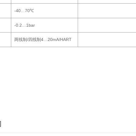
-40…70
℃
-0.2…1bar
/
4…20mA/HART
两线制
四线制
询