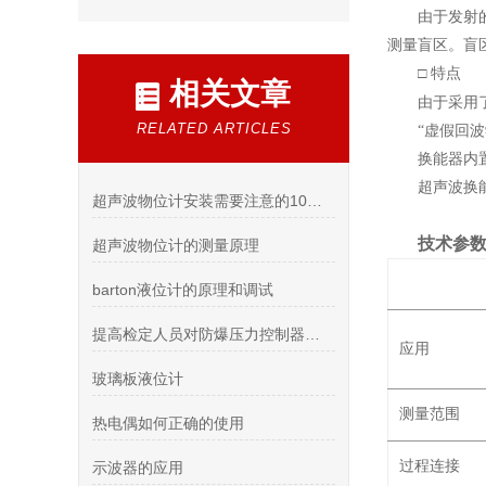
由于发射
测量盲区。盲
□ 特点
相关文章
由于采用
RELATED ARTICLES
“虚假回
换能器内
超声波换
超声波物位计安装需要注意的10个事项
技术参
超声波物位计的测量原理
barton液位计的原理和调试
提高检定人员对防爆压力控制器量程及单位换算能力
应用
玻璃板液位计
测量范围
热电偶如何正确的使用
过程连接
示波器的应用