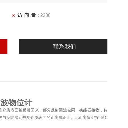
访 问 量：
2288
联系我们
声波物位计
测介质表面被反射回来，部分反射回波被同一换能器接收，转
隔与换能器到被测介质表面的距离成正比。此距离值S与声速C