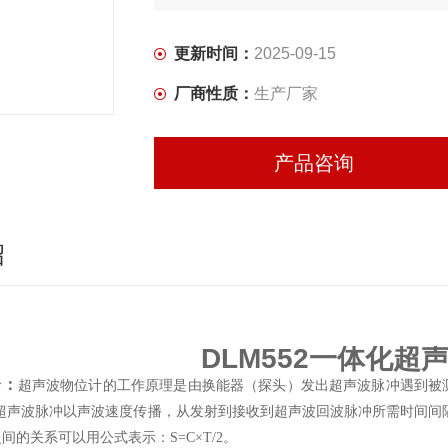
更新时间：
2025-09-15
厂商性质：
生产厂家
产品咨询
绍
DLM552一
体化超
介：
超声波物位计的工作原理是由换能器（探头）发出超声波脉冲遇到被
超声波脉冲以声波速度传播，从发射到接收到超声波回波脉冲所需时间间
间的关系可以用公式表示：S=C×T/2。