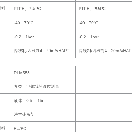
材料
PTFE
PU/PC
PTFE
PU/PC
、
、
-40…70
-40…70
℃
℃
-0.2…1bar
-0.2…1bar
/
4…20mA/HART
/
4…20mA/HAR
两线制
四线制
两线制
四线制
DLM553
各类工业领域的液位测量
0.5….15m
液体：
法兰或吊架
材料
PU/PC