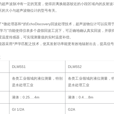
的超声波脉冲有一定的宽度，使得距离换能器较近的小段区域内的反射波
区的大小与超声波物位计的型号有关。
EchoDiscovery
了*微处理器和*的
回波处理技术，超声波物位计可以应用
波学习”功能使得仪表多个虚假回波工况下，可正确地确认真实回波，并获
置温度传感器，可实现测量值的实时温度补偿。
能器采用*声学匹配之技术，使其发射功率能更有效地辐射出去，提高信
数
DLM551
DLM552
各类工业领域的液位测量，特别
各类工业领域的液位测量，
是水处理工业
是水处理工业
0.25….4m
0.4….8m
液体：
液体：
GI 1/2A
G2A