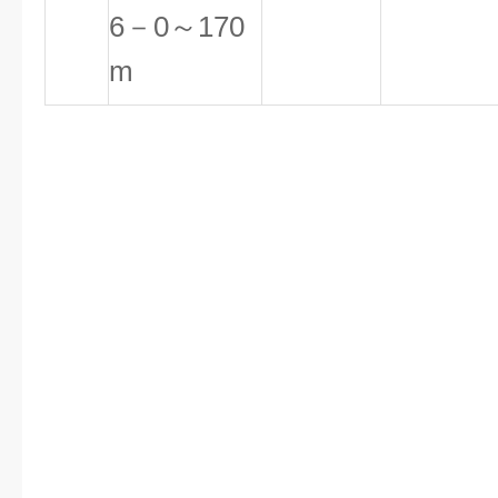
6－0～170
m