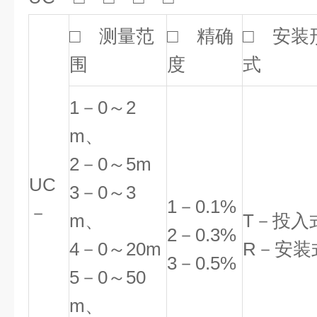
□
测量范
□
精确
□
安装
围
度
式
1
－0～2
m、
2－0～5m
UC
3－0～3
1
－0.1%
－
m、
T
－投入
2－0.3%
4－0～20m
R－安装
3－0.5%
5－0～50
m、