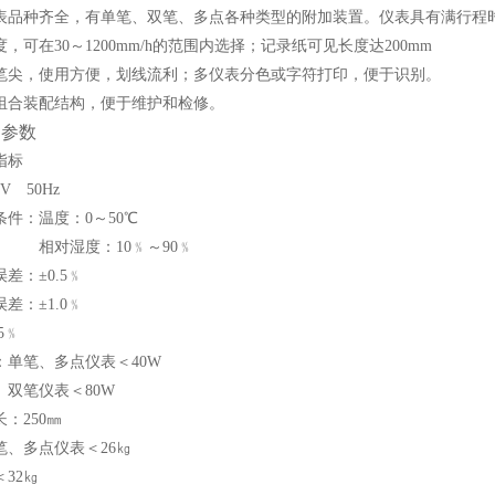
表品种齐全，有单笔、双笔、多点各种类型的附加装置。仪表具有满行程
，可在30～1200mm/h的范围内选择；记录纸可见长度达200mm
笔尖，使用方便，划线流利；多仪表分色或字符打印，便于识别。
组合装配结构，便于维护和检修。
品参数
指标
V 50Hz
件：温度：0～50℃
度：10﹪～90﹪
差：±0.5﹪
差：±1.0﹪
5﹪
：单笔、多点仪表＜40W
表＜80W
：250㎜
笔、多点仪表＜26㎏
32㎏