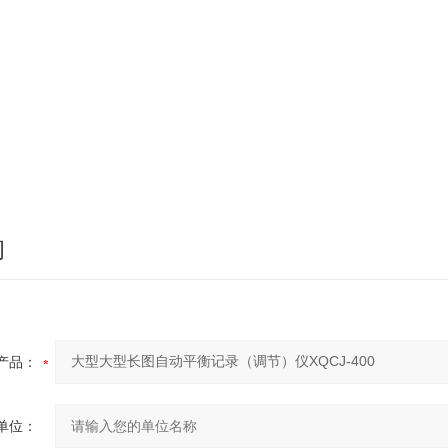
询
产品：
单位：