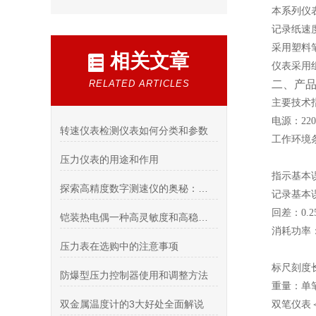
本系列仪
记录纸速度
采用塑料
相关文章
仪表采用
RELATED ARTICLES
二、
产
主要技术
电源：220
转速仪表检测仪表如何分类和参数
工作环境条
相对湿
压力仪表的用途和作用
指示基本误
探索高精度数字测速仪的奥秘：实时监测，数据准确无误
记录基本误
回差：0.2
铠装热电偶一种高灵敏度和高稳定性的温度传感器
消耗功率
压力表在选购中的注意事项
双笔仪
标尺刻度长
防爆型压力控制器使用和调整方法
重量：单
双金属温度计的3大好处全面解说
双笔仪表＜