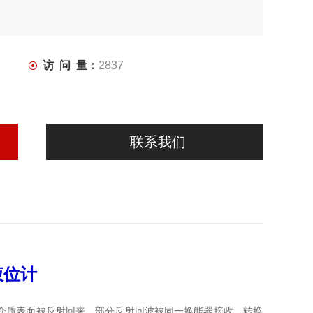
访 问 量：
2837
联系我们
液位计
介质表面被反射回来，部分反射回波被同一换能器接收，转换