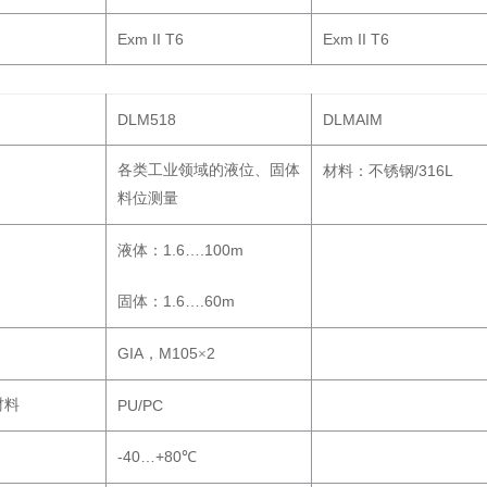
Exm II T6
Exm II T6
DLM518
DLMAIM
各类工业领域的液位、固体
/316L
材料：不锈钢
料位测量
1.6….100m
液体：
1.6….60m
固体：
GIA
M105
2
，
×
材料
PU/PC
-40…+80
℃