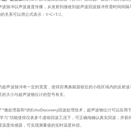
声波脉冲以声波速度传播，从发射到接收到超声波回波脉冲所需时间间隔
的关系可以用公式表示：S=C×T/2。
的超声波脉冲有一定的宽度，使得距离换能器较近的小段区域内的反射波
区的大小与超声波物位计的型号有关。
EchoDiscovery
了*微处理器和*的
回波处理技术，超声波物位计可以应用
波学习”功能使得仪表多个虚假回波工况下，可正确地确认真实回波，并获
置温度传感器，可实现测量值的实时温度补偿。