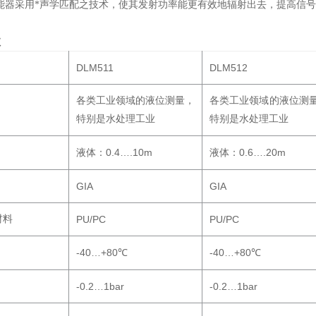
能器采用*声学匹配之技术，使其发射功率能更有效地辐射出去，提高信
数
DLM511
DLM512
各类工业领域的液位测量，
各类工业领域的液位测
特别是水处理工业
特别是水处理工业
0.4….10m
0.6….20m
液体：
液体：
GIA
GIA
材料
PU/PC
PU/PC
-40…+80
-40…+80
℃
℃
-0.2…1bar
-0.2…1bar