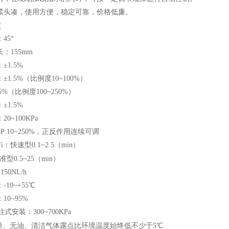
紧头凑，使用方便，稳定可靠，价格低廉。
数
45°
：155mm
±1.5%
±1.5%（比例度10~100%）
%
（比例度100~250%）
±1.5%
0~100KPa
：P:10~250%，正反作用连续可调
：快速型0.1~2.5（min）
准型0.5~25（min）
50NL/h
10~+55℃
10~95%
式安装：300~700KPa
燥、无油、清洁气体露点比环境温度始终低不少于5℃