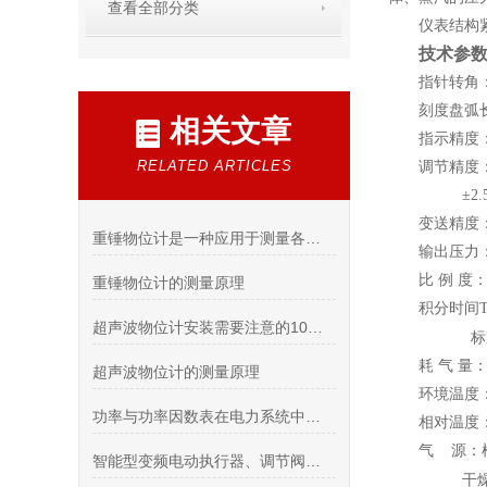
查看全部分类
仪表结构
技术参
指针转角：
刻度盘弧长
相关文章
指示精度：
RELATED ARTICLES
调节精度：
±2.5
变送精度：
重锤物位计是一种应用于测量各种固体物料的物位高度的仪器
输出压力：2
比 例 度
重锤物位计的测量原理
积分时间Ti
超声波物位计安装需要注意的10个事项
标
耗 气 量：1
超声波物位计的测量原理
环境温度：-
功率与功率因数表在电力系统中的应用
相对温度：
气 源：柱
智能型变频电动执行器、调节阀性能
干