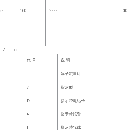
50
160
4000
30
Z □ ─ □ □
代 号
说 明
浮子流量计
Z
指示型
D
指示带电远传
K
指示带报警
H
指示带气体