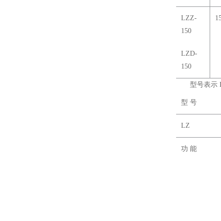
LZZ-
1
150
LZD-
150
型号表示 L 
型 号
LZ
功 能