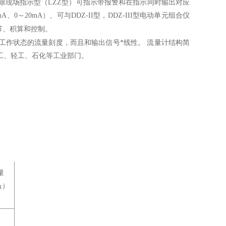
除现场指示型（
LZZ
型）可指示带报警和在指示同时输出对应
mA
、
0
～
20mA
）、可与
DDZ-II
型，
DDZ-III
型电动单元组合仪
节、积算和控制。
工作状态的流量刻度，而且和输出信号*线性。
流量计结构简
工、轻工、石化等工业部门。
量
㎏）