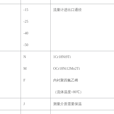
-15
流量计进出口通径
-25
-40
-50
N
1Cr18Ni9Ti
M
OCr18Ni12Mo2Ti
F
内衬聚四氟乙稀
（流体温度<80
℃
）
J
测量介质需要保温