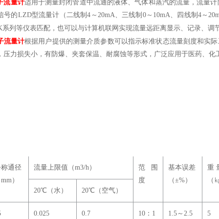
子流量计
适用于测量封闭管道中流通的液体、气体和蒸汽的流量，流量计
信号的
LZD
型流量计（二线制
4
～
20mA
、三线制
0
～
10mA
、四线制
4
～
20
K
系列等仪表匹配，也可以与计算机联网实现流量远距离显示、记录、调
子流量计
根据用户提供的测量介质参数可以指示标准状态流量刻度和实际
，压力损失小，有防爆、夹套保温、耐腐蚀等形式，广泛应用于医药、化
公称通径
流量上限值（m3/h）
范围
基本误差
重 
（mm）
度
（±%）
（
20
℃
（水）
20
℃
（空气）
5
0.025
0.7
10：1
1.5～2.5
5