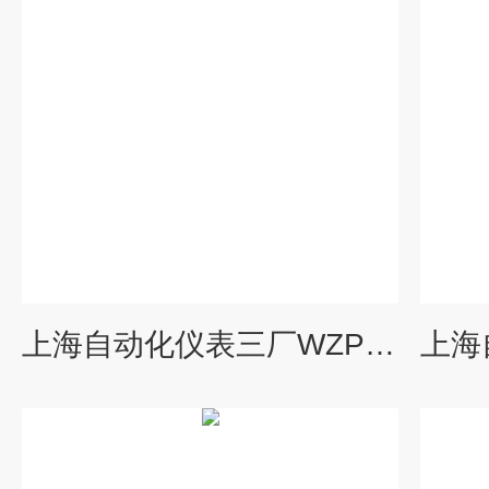
上海自动化仪表三厂WZPK2-236SA铠装铂电阻