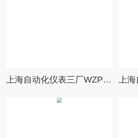
上海自动化仪表三厂WZPK2-136SA铠装铂电阻