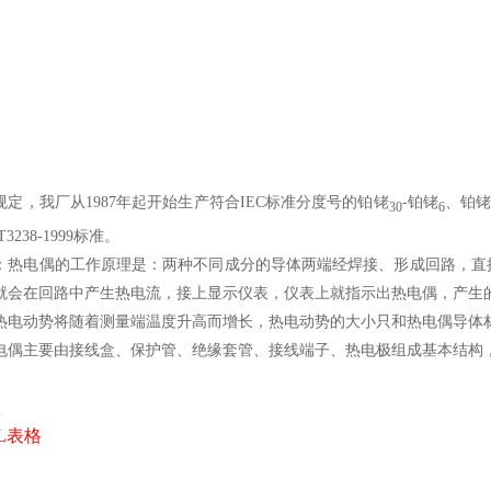
规定，我厂从1987年起开始生产符合IEC标准分度号的铂铑
-铂铑
、铂
30
6
3238-1999标准。
：热电偶的工作原理是：两种不同成分的导体两端经焊接、形成回路，直
就会在回路中产生热电流，接上显示仪表，仪表上就指示出热电偶，产
热电动势将随着测量端温度升高而增长，热电动势的大小只和热电偶导体
电偶主要由接线盒、保护管、绝缘套管、接线端子、热电极组成基本结构
数
EL表格