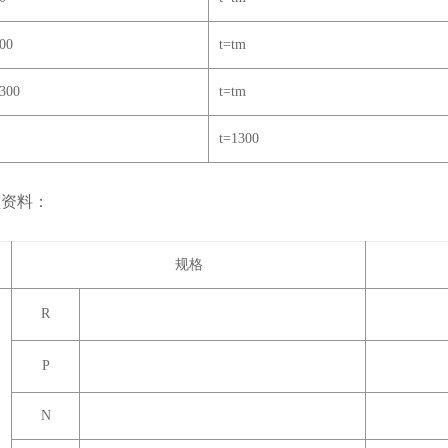
00
t=tm
300
t=tm
t=1300
型资料：
规格
R
P
N