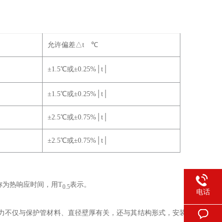
允许偏差
△
t
℃
±
1.5℃
或±0.25%│t│
±1.5℃
或±0.25%│t│
±2.5℃
或±0.75%│t│
±2.5℃
或±0.75%│t│
称为热响应时间，用T
表示。
0.5
电话
力不仅与保护管材料、直径壁厚有关，还与其结构形式，安装