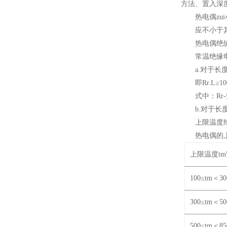
方法、置入深
热电偶z
应不小于
热电偶
常温绝缘电
a.
对于长度
即Rr.L≥1
式中：Rr
b.
对于长度
上限温
热电偶的
上限温度tm
100≤tm
＜30
300≤tm
＜50
500≤tm
＜85