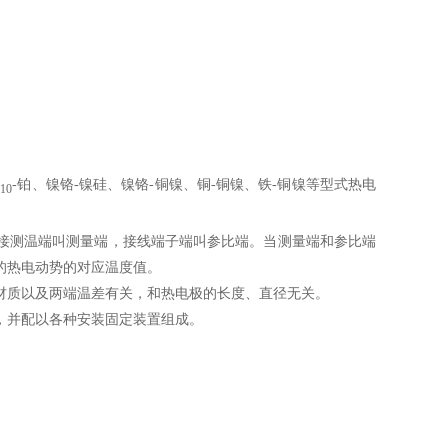
铑
-铂、镍铬-镍硅、镍铬-铜镍、铜-铜镍、铁-铜镍等型式热电
10
接测温端叫测量端，接线端子端叫参比端。当测量端和参比端
生的热电动势的对应温度值。
材质以及两端温差有关，和热电极的长度、直径无关。
，并配以各种安装固定装置组成。