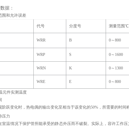
术数据：
范围和允许误差
代号
分度号
测量范围
℃
WRR
B
0
～800
WRP
S
0
～1600
WRN
K
0
～1300
WRE
E
0
～800
感温元件实测温度
间
现阶跃变化时，热电偶的输出变化至相当于该变化的50%，所需要的时间
公称压力
在室温情况下保护管所能承受的静态外压而不破裂。实际上，容许工作压