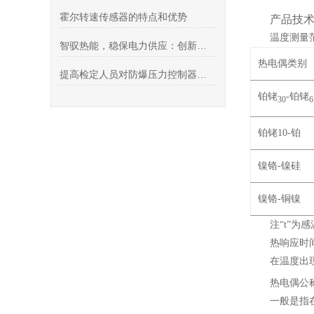
霍尔转速传感器的特点和优势
产品技
温度测量
智驭热能，稳保电力供应：创新电厂专用热电偶
热电偶类别
提高检定人员对防爆压力控制器量程及单位换算能力
铂铑
-铂铑
30
6
铂铑10-铂
镍铬-镍硅
镍铬-铜镍
注“t”为
热响应时
在温度出
热电偶
一般是指