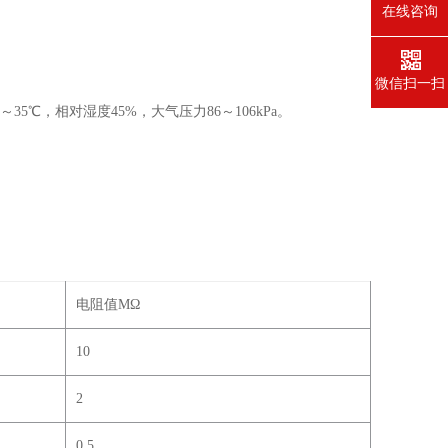
在线咨询
微信扫一扫
5℃，相对湿度45%，大气压力86～106kPa。
电阻值MΩ
10
2
0.5