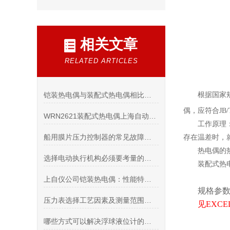
相关文章
RELATED ARTICLES
铠装热电偶与装配式热电偶相比那个更实用？
根据国家
偶，应符合JB/T
WRN2621装配式热电偶上海自动化仪表三厂
工作原理
船用膜片压力控制器的常见故障与维护方法
存在温差时，
热电偶的
选择电动执行机构必须要考量的标准要素
装配式热
上自仪公司铠装热电偶：性能特点与实际应用
规格参
压力表选择工艺因素及测量范围的确定
见EXC
哪些方式可以解决浮球液位计的故障问题