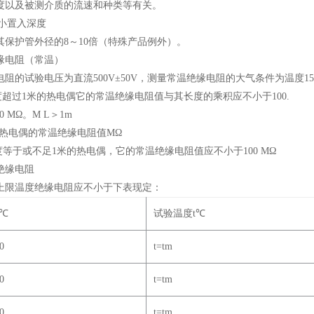
度以及被测介质的流速和种类等有关。
ui小置入深度
其保护管外径的8～10倍（特殊产品例外）。
绝缘电阻（常温）
阻的试验电压为直流500V±50V，测量常温绝缘电阻的大气条件为温度15～3
超过1米的热电偶它的常温绝缘电阻值与其长度的乘积应不小于100.
00 MΩ。M L＞1m
-热电偶的常温绝缘电阻值MΩ
等于或不足1米的热电偶，它的常温绝缘电阻值应不小于100 MΩ
度绝缘电阻
上限温度绝缘电阻应不小于下表现定：
℃
试验温度t
℃
0
t=tm
0
t=tm
0
t=tm