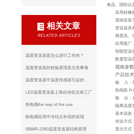
食品、国防以
采用硅橡
现场安装
相关文章
变送器具
RELATED ARTICLES
精度高、
应用面广
智能型温
温度变送器是怎么进行工作的？
数显型温
规格参
温度变送器的校验原理及注意事项
产品技
温度变送器中温度传感器引起的故障解析
输 入：热
热电阻 Pt
LED温度变送器上海自动化仪表三厂
输 出：
热电偶the way of the use
隔离温度
基本误差：*
热电偶应用中冷结点补偿的实现
传送方式
SBWR-2260温度变送器结构原理
显示方式