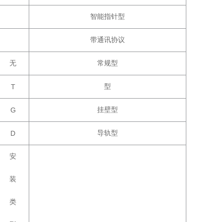
智能指针型
带通讯协议
无
常规型
T
型
G
挂壁型
D
导轨型
安
装
类