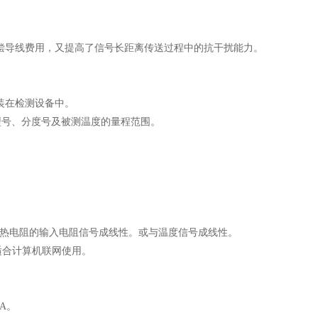
补偿导线费用，又提高了信号长距离传送过程中的抗干扰能力。
装在检测设备中。
的型号、分度号及被测温度的量程范围。
与热电阻的输入电阻信号成线性。或与温度信号成线性。
适合计算机联网使用。
A。