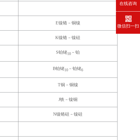
在线咨询
E
镍铬－铜镍
微信扫一扫
K
镍铬－镍硅
S
铂铑
－铂
10
B
铂铑
－铂铑
10
6
T
铜－铜镍
J
铁－镍铜
N
镍铬硅－镍硅