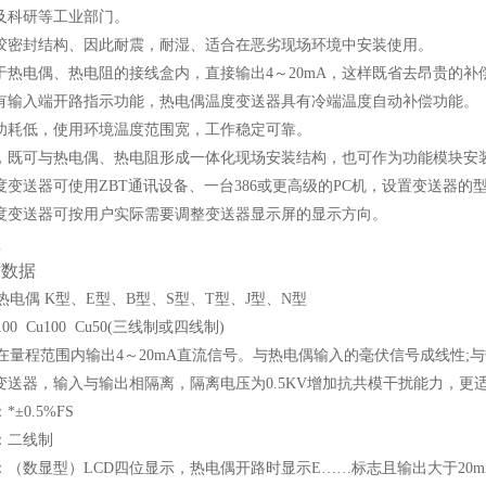
及科研等工业部门。
胶密封结构、因此耐震，耐湿、适合在恶劣现场环境中安装使用。
于热电偶、热电阻的接线盒内，直接输出4～20mA，这样既省去昂贵的
有输入端开路指示功能，热电偶温度变送器具有冷端温度自动补偿功能。
功耗低，使用环境温度范围宽，工作稳定可靠。
，既可与热电偶、热电阻形成一体化现场安装结构，也可作为功能模块安
度变送器可使用ZBT通讯设备、一台386或更高级的PC机，设置变送器
度变送器可按用户实际需要调整变送器显示屏的显示方向。
数
术数据
电偶 K型、E型、B型、S型、T型、J型、N型
100 Cu100 Cu50(三线制或四线制)
在量程范围内输出4～20mA直流信号。与热电偶输入的毫伏信号成线性;
变送器，输入与输出相隔离，隔离电压为0.5KV增加抗共模干扰能力，更
±0.5%FS
：二线制
：（数显型）LCD四位显示，热电偶开路时显示E……标志且输出大于20m