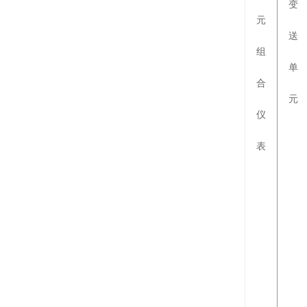
变
元
送
组
单
合
元
仪
表