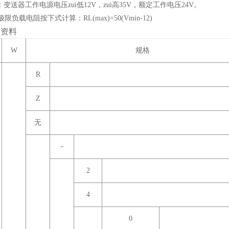
变送器工作电源电压zui低12V，zui高35V，额定工作电压24V。
负载电阻按下式计算：RL(max)=50(Vmin-12)
型资料
W
规格
R
Z
无
－
2
4
0