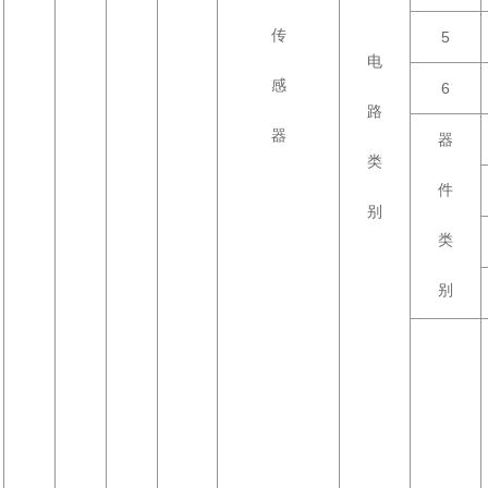
传
5
电
感
6
路
器
器
类
件
别
类
别