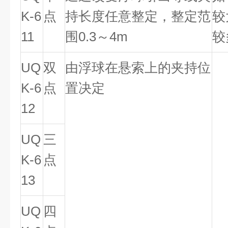
K-6
点
持长度任意整定，整定范
较
11
围0.3～4m
较
UQ
双
由浮球在悬索上的夹持位
K-6
点
置决定
12
UQ
三
K-6
点
13
UQ
四