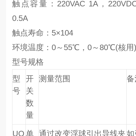
触点容量：220VAC 1A，220VD
0.5A
触点寿命：5×104
环境温度：0～55
℃
，0～80
℃
(
核用
型号规格
型
开
测量范围
备
号
关
数
量
UQ
单
通过改变浮球引出导线夹
如