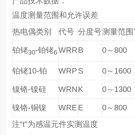
产品技术数据：
温度测量范围和允许误差
热电偶类别
代号
分度号
测量范围
铂铑
-铂铑
WRR
B
0
～800
30
6
铂铑10-铂
WRP
S
0
～1600
镍铬-镍硅
WRN
K
0
～1300
镍铬-铜镍
WRE
E
0
～800
注“t”为感温元件实测温度