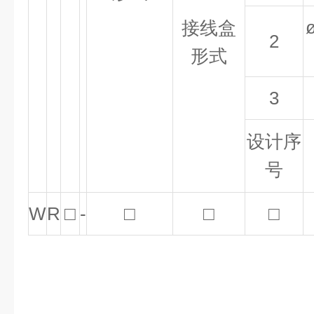
接线盒
2
形式
3
设计序
号
W
R
□
-
□
□
□