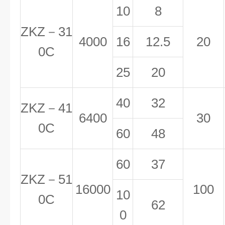
10
8
ZKZ－31
4000
16
12.5
20
0C
25
20
40
32
ZKZ－41
6400
30
0C
60
48
60
37
ZKZ－51
16000
100
10
0C
62
0