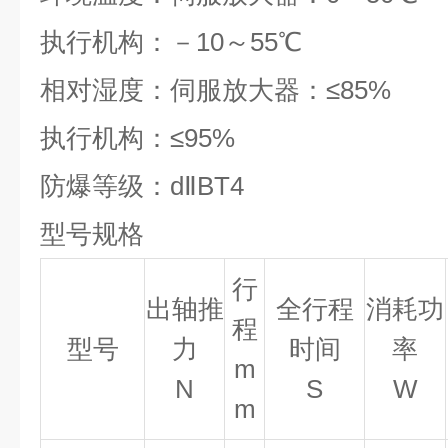
执行机构：－10～55
℃
相对湿度：伺服放大器：≤85%
执行机构：≤95%
防爆等级：d
Ⅱ
BT4
型号规格
行
出轴推
全行程
消耗功
程
型号
力
时间
率
m
N
S
W
m