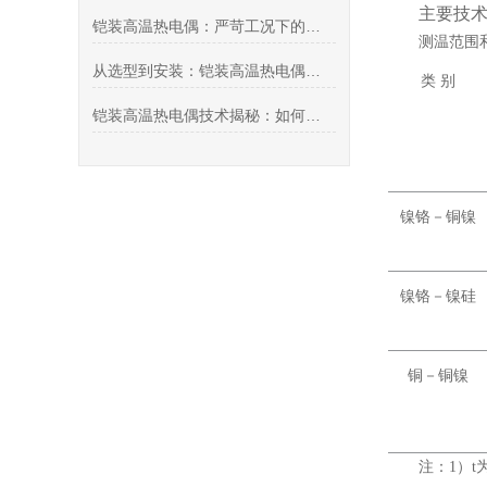
主要技
铠装高温热电偶：严苛工况下的精准温度“守护者”
测温范围
从选型到安装：铠装高温热电偶的工业应用全流程指南
类 别
铠装高温热电偶技术揭秘：如何实现1600℃稳定测温？
镍铬－铜镍
镍铬－镍硅
铜－铜镍
注：1）