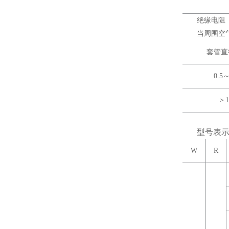
绝缘电阻
当周围空气
套管直
0.5～
＞1
型号表
W
R