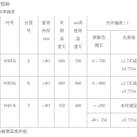
术指标
和准确度
代号
分度
套管
常
zui高
允许偏差
△
t
号
外径
用
使用
测量范
允差值
mm
温
温
围
℃
度
℃
度
℃
WREK
E
≥
Φ
3
600
700
0～700
±2.5
℃
或
±0.75%t
WRNK
K
≥
Φ
3
800
900
0～900
±2.5
℃
或
±0.75%t
WRCK
T
≥
Φ
3
350
400
＜-200
未作规
-40～350
±0.75%t
t为被测温度的值。