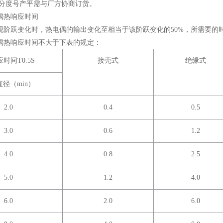
分度号产平需与厂方协商订货。
偶热响应时间
现阶跃变化时，热电偶的输出变化至相当于该阶跃变化的50%，所需要的
偶热响应时间不大于下表的规定：
应时间
T
0.5S
接壳式
绝缘式
径（min）
2.0
0.4
0.5
3.0
0.6
1.2
4.0
0.8
2.5
5.0
1.2
4.0
6.0
2.0
6.0