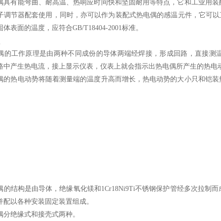
偶具有能弯曲、耐高温、热响应时间快和坚固耐用等特点，它和工业用装
子调节器配套使用，同时，亦可以作为装配式热电偶的感温元件，它可以直
表面的温度，应符合GB/T18404-2001标准。
理
偶的工作原理是由两种不同成份的导体两端经焊接，形成回路，直接测
路中产生热电流，接上显示仪表，仪表上就会指示出热电偶所产生的热电
偶的热电动势将随着测量端的温度升高而增长，热电动势的大小只和铠装
偶的结构是由导体，绝缘氧化镁和1Cr18Ni9Ti不锈钢保护管经多次拉
并配以各种安装固定装置组成。
偶分绝缘式和接壳式两种。