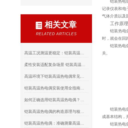
铠装热电
记录仪表和电
气体介质以及固体
相关文章
工作原
铠装热电
RELATED ARTICLES
时，就会在回
铠装热电
高温工况测温更稳定：铠装高温热电偶选型与安装要点
关。
柔性安装适配复杂场景 铠装高温热电偶实现工业生产全流程精准控温
高温环境下铠装高温热电偶常见故障诊断与解决方案：延长使用寿命的关键技巧
铠装高温热电偶安装使用全指南：从接线方式到维护保养的完整操作规范
如何正确选用铠装高温热电偶？温度范围、材质选择与防护等级详解
铠装热电
铠装高温热电偶的构造原理与核心技术解析
成基本结构，
铠装高温热电偶：准确测量高温环境的关键工具
铠装热电