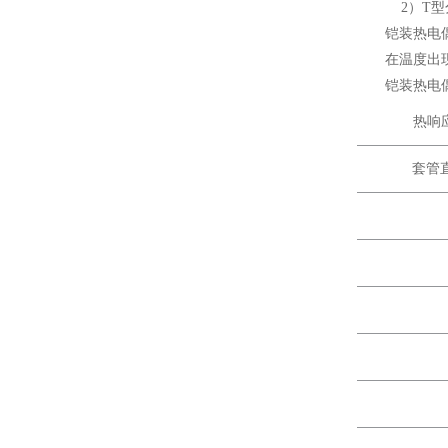
2）T型
铠装热电
在温度出
铠装热电
热响
套管直