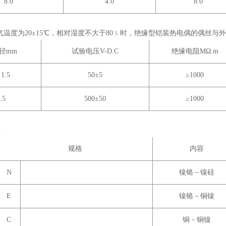
8.0
4.0
8.0
温度为20±15
℃
，相对湿度不大于80﹪时，绝缘型铠装热电偶的偶丝与
径mm
试验电压V-D.C
绝缘电阻MΩ.m
1.5
50±5
≥1000
.5
500±50
≥1000
示
规格
内容
N
镍铬－镍硅
E
镍铬－铜镍
C
铜－铜镍