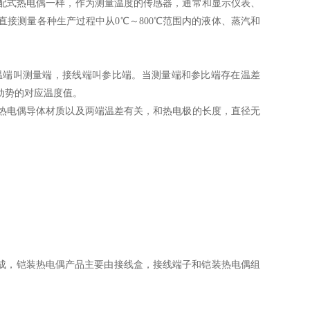
配式热电偶一样，作为测量温度的传感器，通常和显示仪表、
接测量各种生产过程中从0℃～800℃范围内的液体、蒸汽和
温端叫测量端，接线端叫参比端。当测量端和参比端存在温差
动势的对应温度值。
热电偶导体材质以及两端温差有关，和热电极的长度，直径无
制而成，铠装热电偶产品主要由接线盒，接线端子和铠装热电偶组