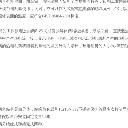
偶具有能弯曲、耐高温、热响应时间快和坚固耐用等特点，它和工业用装
子调节器配套使用，同时，亦可以作为装配式热电偶的感温元件，它可以直
表面的温度，应符合GB/T18404-2001标准。
理
偶的工作原理是由两种不同成份的导体两端经焊接，形成回路，直接测
路中产生热电流，接上显示仪表，仪表上就会指示出热电偶所产生的热电
偶的热电动势将随着测量端的温度升高而增长，热电动势的大小只和铠装
偶的结构是由导体，绝缘氧化镁和1Cr18Ni9Ti不锈钢保护管经多次拉
并配以各种安装固定装置组成。
偶分绝缘式和接壳式两种。