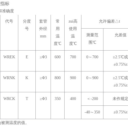
术指标
和准确度
代号
分度
套管
常
zui高
允许偏差
△
t
号
外径
用
使用
测量范
允差值
mm
温
温
围
℃
度
℃
度
℃
WREK
E
≥
Φ
3
600
700
0～700
±2.5
℃
或
±0.75%t
WRNK
K
≥
Φ
3
800
900
0～900
±2.5
℃
或
±0.75%t
WRCK
T
≥
Φ
3
350
400
＜-200
未作规
-40～350
±0.75%t
t为被测温度的值。