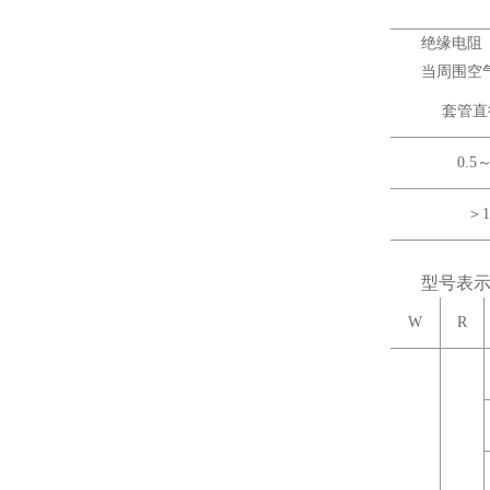
绝缘电阻
当周围空气
套管直
0.5～
＞1
型号表
W
R