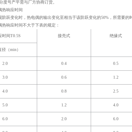
分度号产平需与厂方协商订货。
偶热响应时间
现阶跃变化时，热电偶的输出变化至相当于该阶跃变化的50%，所需要的
偶热响应时间不大于下表的规定：
应时间
T
0.5S
接壳式
绝缘式
径（min）
2.0
0.4
0.5
3.0
0.6
1.2
4.0
0.8
2.5
5.0
1.2
4.0
6.0
2.0
6.0