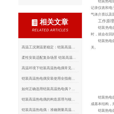
铠装热电
记录仪表和电
气体介质以及固体
相关文章
工作原
铠装热电
RELATED ARTICLES
时，就会在回
铠装热电
高温工况测温更稳定：铠装高温热电偶选型与安装要点
关。
柔性安装适配复杂场景 铠装高温热电偶实现工业生产全流程精准控温
高温环境下铠装高温热电偶常见故障诊断与解决方案：延长使用寿命的关键技巧
铠装高温热电偶安装使用全指南：从接线方式到维护保养的完整操作规范
如何正确选用铠装高温热电偶？温度范围、材质选择与防护等级详解
铠装热电
铠装高温热电偶的构造原理与核心技术解析
成基本结构，
铠装高温热电偶：准确测量高温环境的关键工具
铠装热电