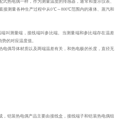
配式热电偶一样，作为测量温度的传感器，通常和显示仪表、
接测量各种生产过程中从0℃～800℃范围内的液体、蒸汽和
温端叫测量端，接线端叫参比端。当测量端和参比端存在温差
动势的对应温度值。
热电偶导体材质以及两端温差有关，和热电极的长度，直径无
制而成，铠装热电偶产品主要由接线盒，接线端子和铠装热电偶组