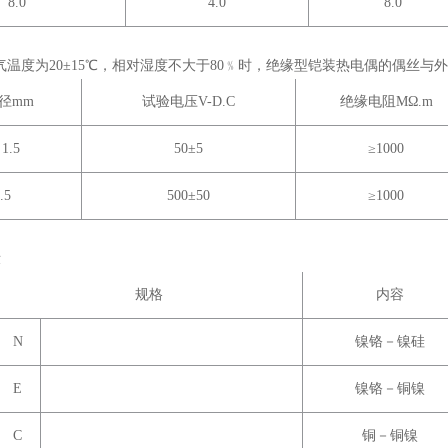
8.0
4.0
8.0
温度为20±15
℃
，相对湿度不大于80﹪时，绝缘型铠装热电偶的偶丝与
径mm
试验电压V-D.C
绝缘电阻MΩ.m
1.5
50±5
≥1000
.5
500±50
≥1000
示
规格
内容
N
镍铬－镍硅
E
镍铬－铜镍
C
铜－铜镍