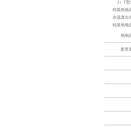
2）T型
铠装热电
在温度出
铠装热电
热响
套管直