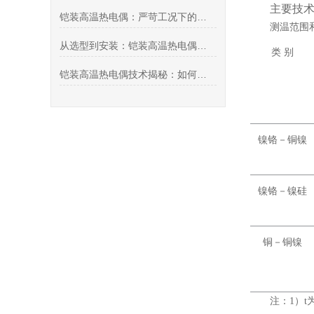
主要技
铠装高温热电偶：严苛工况下的精准温度“守护者”
测温范围
从选型到安装：铠装高温热电偶的工业应用全流程指南
类 别
铠装高温热电偶技术揭秘：如何实现1600℃稳定测温？
镍铬－铜镍
镍铬－镍硅
铜－铜镍
注：1）