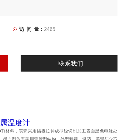
访 问 量：
2465
联系我们
属温度计
i9Ti材料，表壳采用铝板拉伸成型经切削加工表面黑色电泳处
，径向型仪表采用弯管型结构，外型新颖、轻巧、美观与众不