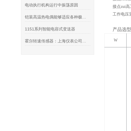
电动执行机构运行中振荡原因
接点zui
工作电压宜
铠装高温热电偶能够适应各种极端环境下的温度测量
1151系列智能电容式变送器
产品选
W
霍尔转速传感器：上海仪表公司的准确测量仪器