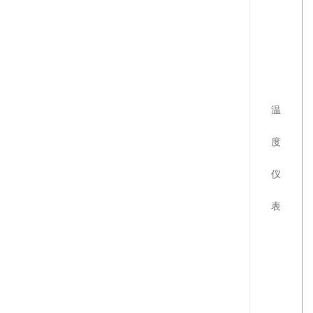
温
度
仪
表