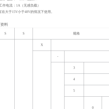
高工作电流：1A（无感负载）
在大于15V小于48V的情况下使用。
型资料
S
S
规格
X
-
3
4
5
0