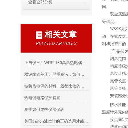
查看全部分类
同。
双金属温
等优点。
WSSX
系
相关文章
动，在标度盘
RELATED ARTICLES
制和报警目的，应
产品技
测温范围：-
上自仪三厂WRR-130高温热电偶的的结构形成
精度等级为
温度计指示
双波纹管差压计严重积污，如何清洗
尾管长度：
铠装热电偶的材料一般都比较的贵重的原因是什么
尾管直径：
安装部分螺纹
热电偶电路保护装置
防水性能
夏季如何维护仪器仪表
温度计外壳内部
接点额定功
美国barton液位计的正确选用才能确保液位计更好的运用
接点zui高