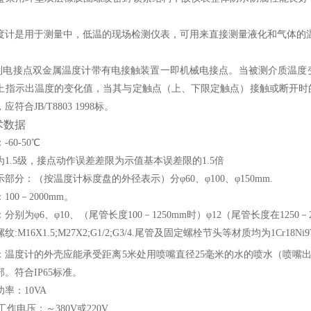
度计是用于测量中，低温的现场检测仪表，可用来直接测量液化和气体的
列电接点双金属温度计带有电接触装置一即机械电接点。当被测介质温度
上指示出温度的变化值，当其与定触点（上、下限定触点）接触或断开时
符合JB/T8803 1998标。
术数据
60-50℃
1.5级，接点动作误差差限为示值基本误差限的1.5倍
部分：（按温度计标度盘的外径表示）分φ60、φ100、φ150mm.
100－2000mm。
分别为φ6、φ10、（尾管长度100－1250mm时）φ12（尾管长度在1250－2
:M16X1.5;M27X2;G1/2;G3/4.尾管及固定螺栓节头等材质均为1Cr18Ni
：温度计的外壳应能承受距离5米处用喷嘴直径25毫米的水的喷水（喷嘴出
。符合IP65标准。
率：10VA
工作电压：～380V或220V