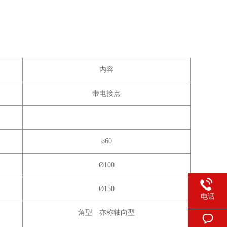
内容
带电接点
ø60
Ø100
Ø150
电话
角型 亦称轴向型