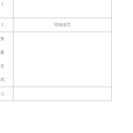
2
3
可动法兰
安
装
方
式
□