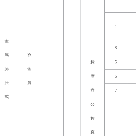
1
金
8
属
双
5
标
膨
金
度
6
胀
属
盘
7
式
公
称
直