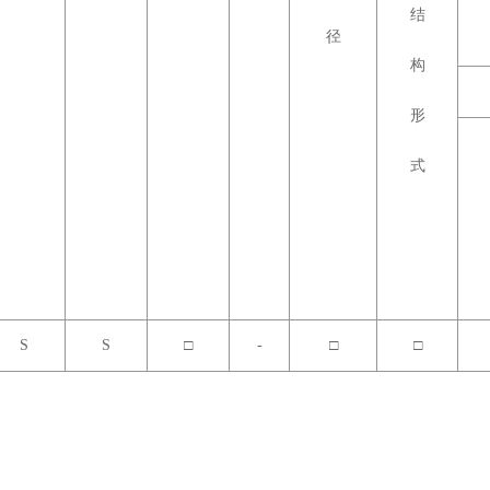
结
径
构
形
式
S
S
□
-
□
□