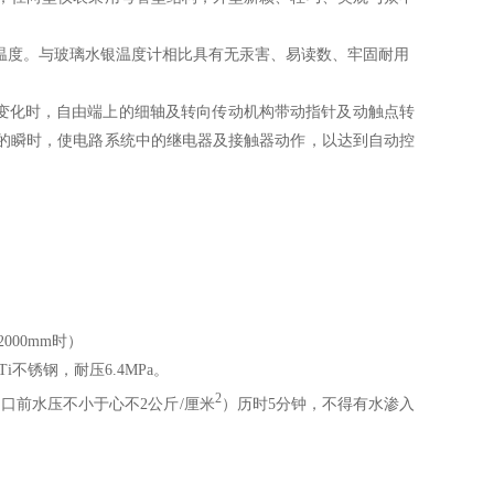
温度。与玻璃水银温度计相比具有无汞害、易读数、牢固耐用
变化时，自由端上的细轴及转向传动机构带动指针及动触点转
的瞬时，使电路系统中的继电器及接触器动作，以达到自动控
000mm时）
9Ti不锈钢，耐压6.4MPa。
2
口前水压不小于心不2公斤/厘米
）历时5分钟，不得有水渗入