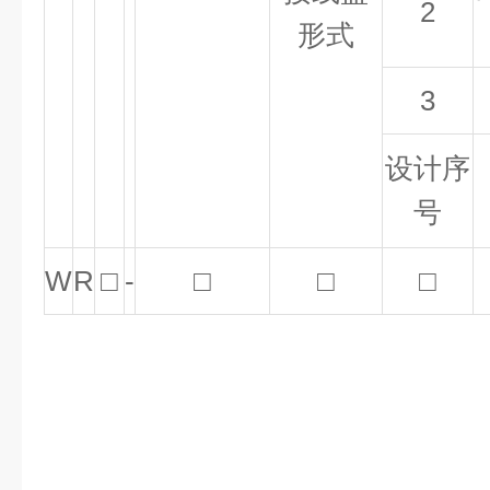
2
形式
3
设计序
号
W
R
□
-
□
□
□