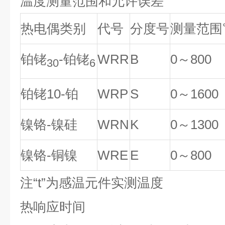
温度测量范围和允许误差
热电偶类别
代号
分度号
测量范围
铂铑
-铂铑
WRR
B
0
～800
30
6
铂铑10-铂
WRP
S
0
～1600
镍铬-镍硅
WRN
K
0
～1300
镍铬-铜镍
WRE
E
0
～800
注“t”为感温元件实测温度
热响应时间